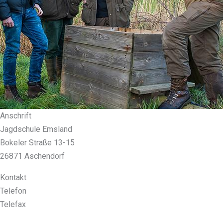
Anschrift
Jagdschule Emsland
Bokeler Straße 13-15
26871 Aschendorf
Kontakt
Telefon
04962 – 91 49 59
Telefax
04962 – 91 49 69
kontakt@jagdschule-emsland.de