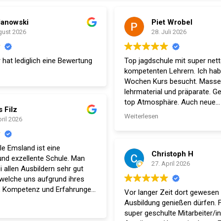
Janowski
Piet Wrobel
gust 2026
28. Juli 2026
 hat lediglich eine Bewertung
Top jagdschule mit super net
kompetenten Lehrern. Ich hab
Wochen Kurs besucht. Mass
lehrmaterial und präparate. Ge
top Atmosphäre. Auch neue
s Filz
Freundschaften wurden gesc
Weiterlesen
pril 2026
der Humor kam auch nicht zu 
le Emsland ist eine
Christoph H
nd exzellente Schule. Man
27. April 2026
i allen Ausbildern sehr gut
welche uns aufgrund ihres
, Kompetenz und Erfahrungen
Vor langer Zeit dort gewesen 
 und Nervenkostüm super auf
Ausbildung genießen dürfen. 
ng vorbereitet haben.
super geschulte Mitarbeiter/i
len Dank an Tim und Norbert.