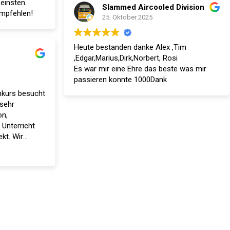
einsten.
Slammed Aircooled Division
empfehlen!
25. Oktober 2025
Heute bestanden danke Alex ,Tim
,Edgar,Marius,Dirk,Norbert, Rosi
Es war mir eine Ehre das beste was mir
passieren konnte 1000Dank
nkurs besucht
sehr
on,
Unterricht
lieben Dank.