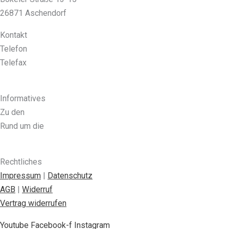
26871 Aschendorf
Kontakt
Telefon
04962 – 91 49 59
Telefax
04962 – 91 49 69
kontakt@jagdschule-emsland.de
Informatives
Zu den
Ausbildungen
Rund um die
Seminare
Übernachtungsmöglichkeiten
Rechtliches
Impressum
|
Datenschutz
AGB
|
Widerruf
Vertrag widerrufen
Youtube
Facebook-f
Instagram