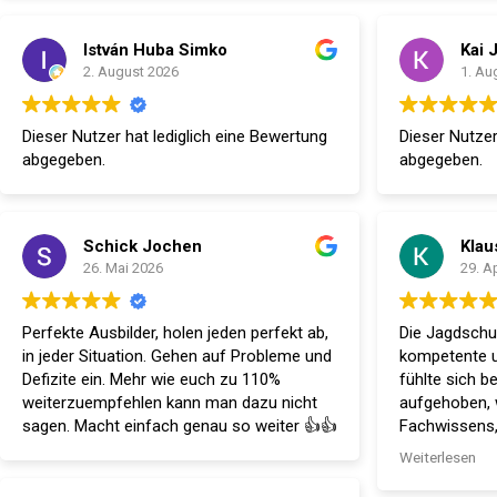
István Huba Simko
Kai 
2. August 2026
1. Au
Dieser Nutzer hat lediglich eine Bewertung
Dieser Nutzer
abgegeben.
abgegeben.
Schick Jochen
Klau
26. Mai 2026
29. A
Perfekte Ausbilder, holen jeden perfekt ab,
Die Jagdschu
in jeder Situation. Gehen auf Probleme und
kompetente u
Defizite ein. Mehr wie euch zu 110%
fühlte sich be
weiterzuempfehlen kann man dazu nicht
aufgehoben, 
sagen. Macht einfach genau so weiter 👍👍
Fachwissens
mit Herzblut
Weiterlesen
die Jagdprüfu
Nochmals vie