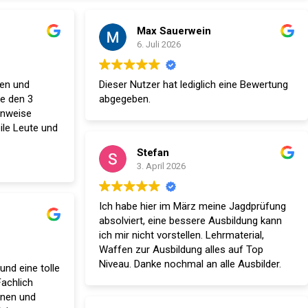
Max Sauerwein
6. Juli 2026
ten und
Dieser Nutzer hat lediglich eine Bewertung
e den 3
abgegeben.
enweise
ile Leute und
Stefan
hlossen und
3. April 2026
kurz.
Ich habe hier im März meine Jagdprüfung
absolviert, eine bessere Ausbildung kann
ich mir nicht vorstellen. Lehrmaterial,
Waffen zur Ausbildung alles auf Top
Niveau. Danke nochmal an alle Ausbilder.
und eine tolle
Fachlich
nnen und