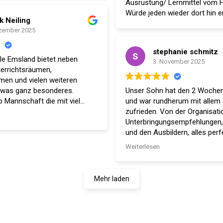
Ausrüstung/ Lernmittel vom F
Würde jeden wieder dort hin 
k Neiling
zember 2025
stephanie schmitz
le Emsland bietet neben
3. November 2025
terrichtsräumen,
men und vielen weiteren
etwas ganz besonderes.
Unser Sohn hat den 2 Woche
op Mannschaft die mit viel
und war rundherum mit allem 
eidenschaft, Freude und Spaß
zufrieden. Von der Organisati
en Jungjäger top auf die
Unterbringungsempfehlungen, 
bereitet. Egal ob
und den Ausbildern, alles perfekt. Wir
g, Vorbereitung der
empfehlen Euch weiter.Vielen 
Weiterlesen
 Prüfung oder den
tischen Teil, es wird mit viel
ndividueller Vorgehensweise
Mehr laden
he gemacht, um der
ung gewachsen zu sein.
fehlung !!