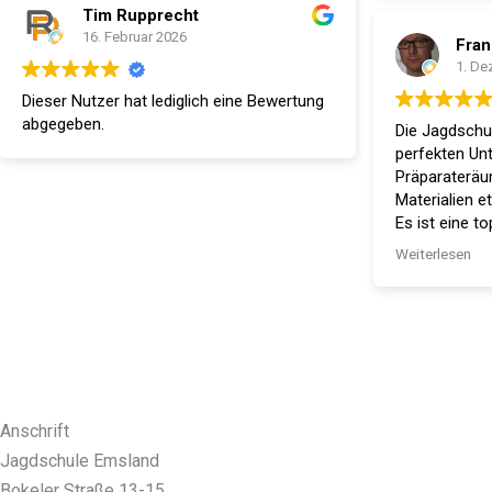
Tim Rupprecht
16. Februar 2026
Fran
1. De
Dieser Nutzer hat lediglich eine Bewertung
abgegeben.
Die Jagdschu
perfekten Un
Präparateräu
Materialien 
Es ist eine t
Erfahrung, L
Weiterlesen
die angehend
Prüfungen vor
Schießtrainin
schriftlichen
mündlich/prak
Geduld und i
alles Möglic
Anschrift
Herausforder
Absolute Emp
Jagdschule Emsland
Bokeler Straße 13-15