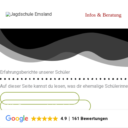
Zum
Inhalt
Infos & Beratung
springen
Erfahrungs­berichte unserer Schüler
Auf dieser Seite kannst du lesen, was dir ehemalige Schülerinne
290+ Bewertungen bei Frakonia
640+ Bewertungen bei Jagdschulatlas
4.9
161 Bewertungen