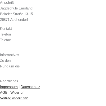
Anschrift
Jagdschule Emsland
Bokeler Straße 13-15
26871 Aschendorf
Kontakt
Telefon
04962 – 91 49 59
Telefax
04962 – 91 49 69
kontakt@jagdschule-emsland.de
Informatives
Zu den
Ausbildungen
Rund um die
Seminare
Übernachtungsmöglichkeiten
Rechtliches
Impressum
|
Datenschutz
AGB
|
Widerruf
Vertrag widerrufen